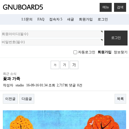
메뉴
검색
1:1문의
FAQ
접속자 5
새글
회원가입
로그인
회
원
로
그
자동로그인
회원가입
정보찾기
인
최근 소식
꽃과 가족
작성자
studio
16-09-16 01:34
조회
2,717회
댓글
0건
이전글
다음글
목록
본문