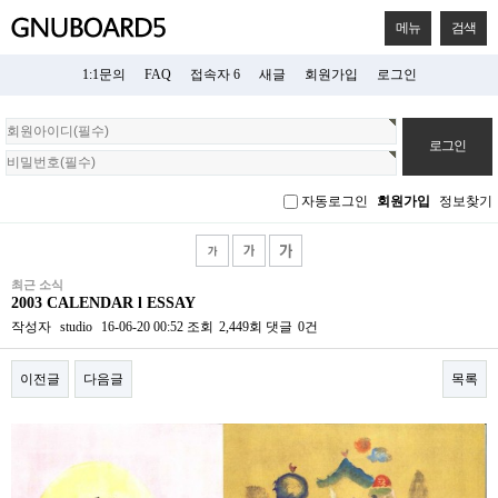
메뉴
검색
1:1문의
FAQ
접속자 6
새글
회원가입
로그인
회
원
로
그
자동로그인
회원가입
정보찾기
인
최근 소식
2003 CALENDAR l ESSAY
작성자
studio
16-06-20 00:52
조회
2,449회
댓글
0건
이전글
다음글
목록
본문