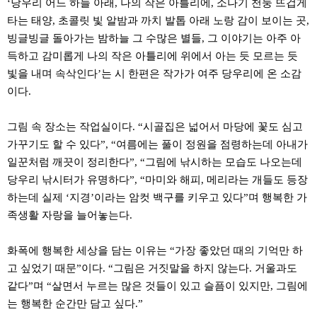
‘당우리 어느 하늘 아래, 나의 작은 아틀리에, 소나기 천둥 뜨겁게
타는 태양, 초콜릿 빛 알밤과 까치 발톱 아래 노랑 감이 보이는 곳,
빙글빙글 돌아가는 밤하늘 그 수많은 별들, 그 이야기는 아주 아
득하고 감미롭게 나의 작은 아틀리에 위에서 아는 듯 모르는 듯
빛을 내며 속삭인다’는 시 한편은 작가가 여주 당우리에 온 소감
이다.
그림 속 장소는 작업실이다. “시골집은 넓어서 마당에 꽃도 심고
가꾸기도 할 수 있다”, “여름에는 풀이 정원을 점령하는데 아내가
일꾼처럼 깨끗이 정리한다”, “그림에 낚시하는 모습도 나오는데
당우리 낚시터가 유명하다”, “마미와 해피, 메리라는 개들도 등장
하는데 실제 ‘지경’이라는 암컷 백구를 키우고 있다”며 행복한 가
족생활 자랑을 늘어놓는다.
화폭에 행복한 세상을 담는 이유는 “가장 좋았던 때의 기억만 하
고 싶었기 때문”이다. “그림은 거짓말을 하지 않는다. 거울과도
같다”며 “살면서 누르는 많은 것들이 있고 슬픔이 있지만, 그림에
는 행복한 순간만 담고 싶다.”