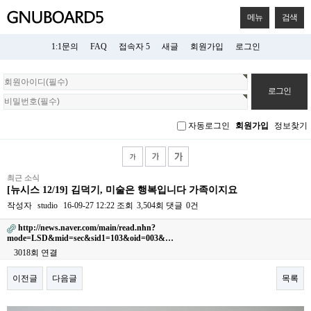
메뉴
검색
1:1문의
FAQ
접속자 5
새글
회원가입
로그인
회
원
로
그
자동로그인
회원가입
정보찾기
인
최근 소식
[뉴시스 12/19] 김덕기, 미술은 행복입니다 가족이지요
작성자
studio
16-09-27 12:22
조회
3,504회
댓글
0건
http://news.naver.com/main/read.nhn?
mode=LSD&mid=sec&sid1=103&oid=003&…
3018회 연결
이전글
다음글
목록