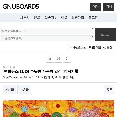
메뉴
검색
1:1문의
FAQ
접속자 6
새글
회원가입
로그인
회
원
로
그
자동로그인
회원가입
정보찾기
인
최근 소식
[연합뉴스 12/15] 따뜻한 가족의 일상..김덕기展
작성자
studio
16-09-25 11:42
조회
3,803회
댓글
0건
이전글
다음글
목록
본문