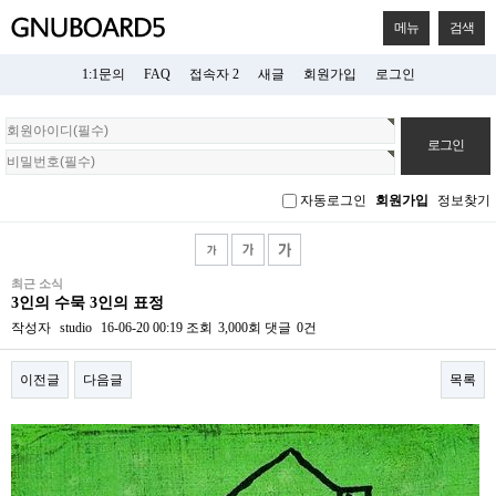
메뉴
검색
1:1문의
FAQ
접속자 2
새글
회원가입
로그인
회
원
로
그
자동로그인
회원가입
정보찾기
인
최근 소식
3인의 수묵 3인의 표정
작성자
studio
16-06-20 00:19
조회
3,000회
댓글
0건
이전글
다음글
목록
본문