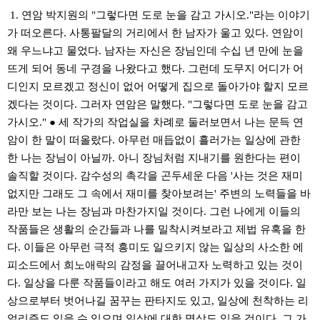
1. 연암 박지원의 "그렇다면 도로 눈을 감고 가시오."라는 이야기
가 떠오른다. 사통팔달의 거리에서 한 남자가 울고 있다. 연암이
왜 우느냐고 물었다. 남자는 자신은 장님인데 수십 년 만에 눈을
뜨게 되어 동네 구경을 나왔다고 했다. 그런데 도무지 어디가 어
디인지 모르겠고 정신이 없어 어떻게 집으로 돌아가야 할지 모르
겠다는 것이다. 그러자 연암은 말했다. "그렇다면 도로 눈을 감고
가시오." ● 세 작가의 작업실을 차례로 둘러보면서 나는 문득 연
암이 한 말이 떠올랐다. 아무런 매듭없이 흘러가는 일상에 관한
한 나는 장님이 아닐까. 아니 장님처럼 지내기를 원한다는 편이
솔직할 것이다. 감수성의 촉각을 곤두세운 다음 '사는 것은 재미
없지만 그래도 그 속에서 재미를 찾아보려는' 주변의 노력들을 바
라만 보는 나는 장님과 마찬가지일 것이다. 그런 나에게 이들의
작품들은 생활의 순간들과 나를 밀착시켜보라고 제법 유혹을 한
다. 이들은 아무런 극적 흥미도 일으키지 않는 일상의 사소한 에
피소드에서 희노애락의 감정을 끌어내고자 노력하고 있는 것이
다. 일상을 다룬 작품들이라고 해도 여러 가지가 있을 것이다. 일
상으로부터 벗어나길 꿈꾸는 판타지도 있고, 일상에 천착하는 리
얼리즘도 있을 수 있으며 일상에 대한 명상도 있을 것이다. 그 가