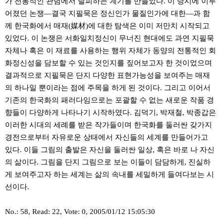
가 전통적인 관념에서 탈피하는 계기를 만들었다. 이 당시에 이루
어졌던 논쟁―결국 지필묵은 정신인가 물질인가에 대한―과 함
께 한국화에서 매재(媒材)에 대한 탐색은 이미 저만치 시작되고
있었다. 이 논쟁은 서화일치정신이 무너진 현대에도 과연 지필묵
자체나 혹은 이 재료를 사용하는 행위 자체가 동양의 전통적인 회
화정신성을 담보할 수 있는 것인지를 짚어보고자 한 것이었으며
결과적으로 지필묵은 단지 다양한 표현가능성을 보여주는 매재
의 하나일 뿐이라는 점에 주목을 하게 된 것이다. 그리고 이어서
기존의 한국화의 패러다임으로는 포괄할 수 없는 새로운 작품 경
향들이 다양하게 나타나기 시작하였다. 김덕기, 박재철, 박종갑은
이러한 시대의 세례를 받은 작가들이며 한국화를 둘러싼 갖가지
경전으로부터 자유로운 상태에서 자신들의 세계를 만들어가고
있다. 이들 그림의 출발은 자신을 둘러싼 일상, 혹은 바로 나 자신
의 삶이다. 그림을 단지 그림으로 보는 이들이 담담하게, 진실하
게 보여주고자 하는 세계는 삶의 속내를 세밀하게 들여다보는 시
선이다.
No.: 58, Read: 22, Vote: 0, 2005/01/12 15:05:30