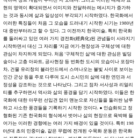
작하며 장르 개념이 무너진 지 오래다. 그리고 이러한 매체와 표
현의 영역이 확대되면서 이미지와 전달하려는 메시지가 증가하
는 것과 동시에 삶과 일상성이 부각되기 시작하였다. 한국화에서
이러한 특징들이 처음 그 모습을 드러내기 시작한 시기는 1980년
대 중반부터라고 할 수 있다. 그 이전까지 한국미술, 특히 한국화
를 둘러싸고 있던 여러 가지 경전화(經典化)된 관념들이 사라지기
시작하면서 대신 그 자리를 '지금 여기-현장성과 구체성'에 대한
관심이 차지하게 되었다. 처음 '구체적인 삶'에 대한 관심은 빌딩
숲이나 고층 아파트, 공사현장 등 번화한 도시의 모습이나 포장마
차, 건물 유리창의 블라인드에서 스며나오는 불빛 사이로 보이는
인간 군상 등을 주로 다루며 도시 소시민의 삶에 대한 연민과 서
정성을 강조하는 것으로 나타났다. 그리고 점차 서사성과 리얼리
티를 추구하면서 역사와 삶의 풍경을 담기 시작하였다. 이들은 한
국화에 대한 아무런 선입견 없이 맨눈으로 자신들을 둘러싼 남루
하고 사소한 풍경들을 기록하기 시작한 것이다. ● 인습화되고 정
형화된 기존 한국화의 형식에서 벗어나 삶의 현장으로 육박해 들
어가는 이러한 경향에는 여러 가지 배경이 있을 것이다. 특히 198
0년대 초의 민중미술, 같은 무렵에 전개된 수묵화 운동은 한국화