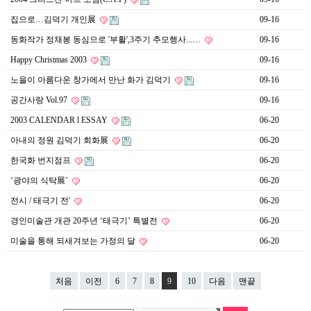
집으로…김덕기 개인展
09-16
동화작가 정채봉 동심으로 '부활',3주기 추모행사...…
09-16
Happy Christmas 2003
09-16
노을이 아름다운 창가에서 만난 화가 김덕기
09-16
공간사랑 Vol.97
09-16
2003 CALENDAR l ESSAY
06-20
아내의 정원 김덕기 회화展
06-20
한국화 번지점프
06-20
‘광야의 식탁展’
06-20
전시 / 태극기 전'
06-20
경인미술관 개관 20주년 ‘태극기’ 특별전
06-20
미술을 통해 되새겨보는 가정의 달
06-20
처음
이전
6
7
8
9
10
다음
맨끝