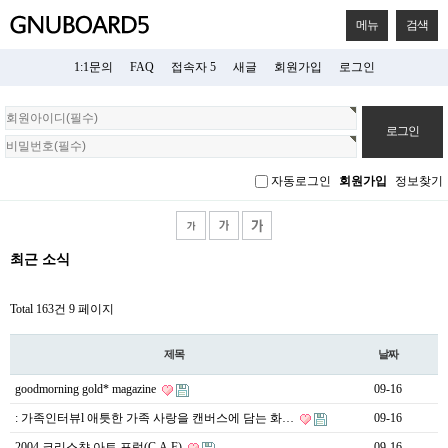
메뉴
검색
1:1문의
FAQ
접속자 5
새글
회원가입
로그인
회
원
로
그
자동로그인
회원가입
정보찾기
인
최근 소식
Total 163건
9 페이지
제목
날짜
goodmorning gold* magazine
09-16
: 가족인터뷰l 애틋한 가족 사랑을 캔버스에 담는 화…
09-16
2004 크리스챤 아트 포럼(C.A.F)
09-16